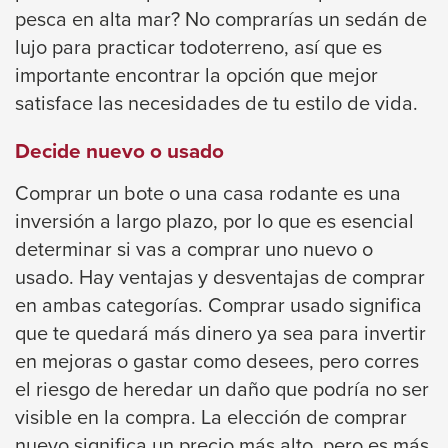
levels.
pesca en alta mar? No comprarías un sedán de
Up
lujo para practicar todoterreno, así que es
and
importante encontrar la opción que mejor
Down
satisface las necesidades de tu estilo de vida.
arrows
will
Decide nuevo o usado
open
Comprar un bote o una casa rodante es una
main
inversión a largo plazo, por lo que es esencial
level
determinar si vas a comprar uno nuevo o
menus
usado. Hay ventajas y desventajas de comprar
and
en ambas categorías. Comprar usado significa
toggle
que te quedará más dinero ya sea para invertir
through
en mejoras o gastar como desees, pero corres
sub
el riesgo de heredar un daño que podría no ser
tier
visible en la compra. La elección de comprar
links.
nuevo significa un precio más alto, pero es más