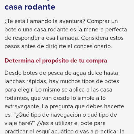
Left
casa rodante
and
right
¿Te está llamando la aventura? Comprar un
arrows
bote o una casa rodante es la manera perfecta
move
de responder a esa llamada. Considera estos
across
pasos antes de dirigirte al concesionario.
top
level
Determina el propósito de tu compra
links
Desde botes de pesca de agua dulce hasta
and
lanchas rápidas, hay muchos tipos de botes
expand
para elegir. Lo mismo se aplica a las casa
/
rodantes, que van desde lo simple a lo
close
extravagante. La pregunta que debes hacerte
menus
es: “¿Qué tipo de navegación o qué tipo de
in
viaje haré?” ¿Vas a utilizar el bote para
sub
practicar el esquí acuático o vas a practicar la