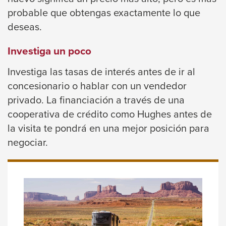
Enter
probable que obtengas exactamente lo que
and
deseas.
space
open
Investiga un poco
menus
and
Investiga las tasas de interés antes de ir al
escape
concesionario o hablar con un vendedor
closes
privado. La financiación a través de una
them
cooperativa de crédito como Hughes antes de
as
la visita te pondrá en una mejor posición para
well.
negociar.
Tab
will
move
on
to