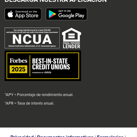
a
a
a
a
This
popup
popup
popup
popup
link
message.
message.
message.
message.
will
trigger
a
popup
message.
*APY = Porcentaje de rendimiento anual.
*
APR = Tasa de interés anual.