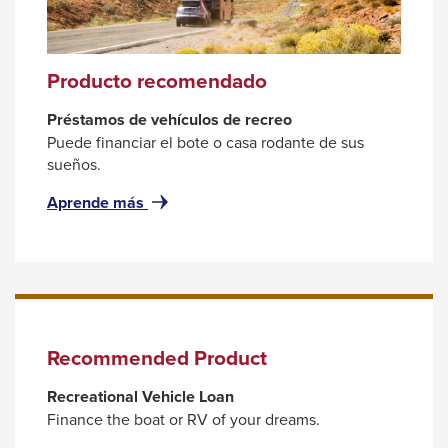
the
next
part
Producto recomendado
of
the
Préstamos de vehículos de recreo
site
Puede financiar el bote o casa rodante de sus
sueños.
rather
than
for
Aprende más
go
Producto
recomendado
through
menu
items.
Recommended Product
Recreational Vehicle Loan
Finance the boat or RV of your dreams.