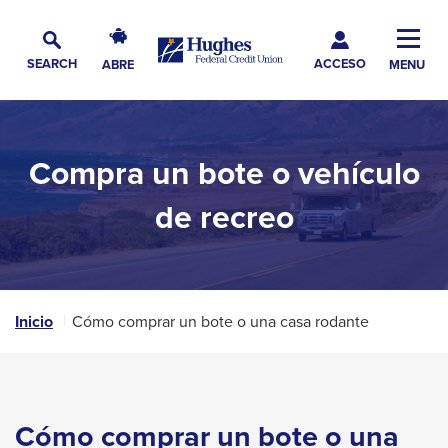
Skip
Skip
Skip
Hughes
to
to
to
Toggl
Federal
Main
ACCESO
Navigation
Main
Footer
SEARCH
ABRE
MENU
Credit
Alternar
Navig
Content
Union
búsqueda
The
site
Compra un bote o vehículo
navigation
utilizes
de recreo
arrow,
enter,
escape,
and
Inicio
Cómo comprar un bote o una casa rodante
space
bar
key
commands.
Cómo comprar un bote o una