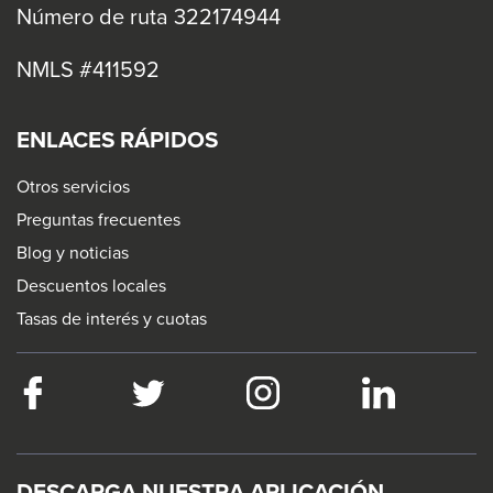
Número de ruta 322174944
NMLS #411592
ENLACES RÁPIDOS
Otros servicios
Preguntas frecuentes
Blog y noticias
Descuentos locales
Tasas de interés y cuotas
Facebook
This
Twitter
This
Instagram
This
LinkedIn
This
link
link
link
link
will
will
will
will
trigger
trigger
trigger
trigger
DESCARGA NUESTRA APLICACIÓN