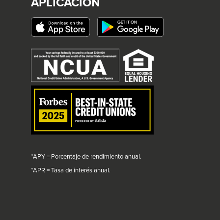
APLICACIÓN
This
link
will
trigger
a
popup
message.
*APY = Porcentaje de rendimiento anual.
*
APR = Tasa de interés anual.