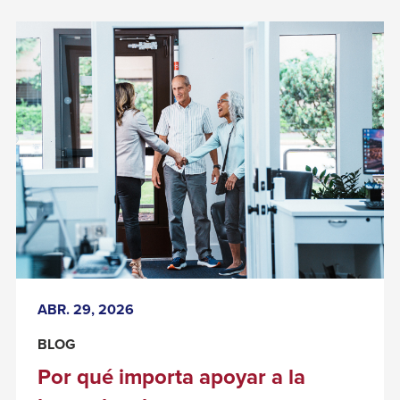
EVITAR
LA
RESACA
FINANCIERA
DE
AGOSTO
Background
Image:
Por
qué
importa
apoyar
a
la
ABR. 29, 2026
banca
local
BLOG
Por qué importa apoyar a la