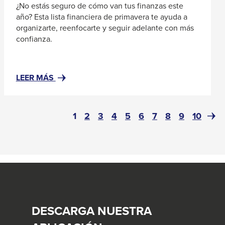
¿No estás seguro de cómo van tus finanzas este
año? Esta lista financiera de primavera te ayuda a
organizarte, reenfocarte y seguir adelante con más
confianza.
#RESOURCENOTFOUND:
LEER MÁS
NEWSWIDGETRESOURCES,
ABOUT#
CÓMO
Page
(current)
Page
Page
Page
Page
Page
Page
Page
Page
Page
Next
1
2
3
4
5
6
7
8
9
10
PONER
Pag
EN
ORDEN
TUS
FINANZAS
ESTA
PRIMAVERA
DESCARGA NUESTRA