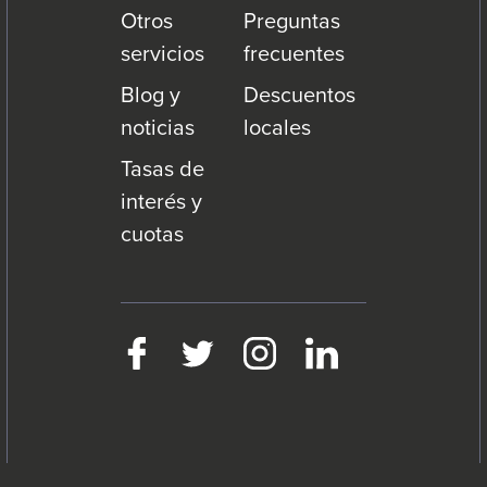
Otros
Preguntas
servicios
frecuentes
Blog y
Descuentos
noticias
locales
Tasas de
interés y
cuotas
Facebook
This
Twitter
This
Instagram
This
LinkedIn
This
link
link
link
link
will
will
will
will
trigger
trigger
trigger
trigger
a
a
a
a