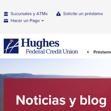
Skip
Skip
Skip
to
to
to
Sucursales y ATMs
Solicite un préstamo
Navigation
Main
Footer
Hacer un Pago
Content
The
Hughes
upcoming
Federal
main
Credit
Préstam
navigation
Union
can
The
be
site
gotten
through
navigation
utilizing
utilizes
the
arrow,
tab
Noticias y blog
enter,
key.
Any
escape,
buttons
and