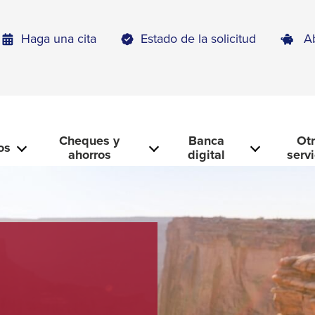
Haga una cita
Estado de la solicitud
A
Cheques y
Banca
Ot
os
ahorros
digital
serv