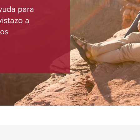
yuda para
vistazo a
los