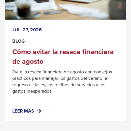
la
resaca
financiera
de
JUL. 27, 2026
agosto
BLOG
Cómo evitar la resaca financiera
de agosto
Evita la resaca financiera de agosto con consejos
prácticos para manejar los gastos del verano, el
regreso a clases, los recibos de servicios y los
gastos inesperados.
#RESOURCENOTFOUND:
LEER MÁS
NEWSWIDGETRESOURCES,
ABOUT#
CÓMO