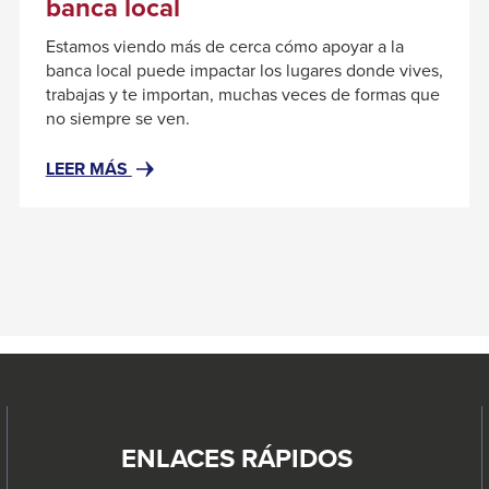
banca local
Estamos viendo más de cerca cómo apoyar a la
banca local puede impactar los lugares donde vives,
trabajas y te importan, muchas veces de formas que
no siempre se ven.
#RESOURCENOTFOUND:
LEER MÁS
NEWSWIDGETRESOURCES,
ABOUT#
POR
QUÉ
IMPORTA
APOYAR
A
LA
BANCA
LOCAL
ENLACES RÁPIDOS