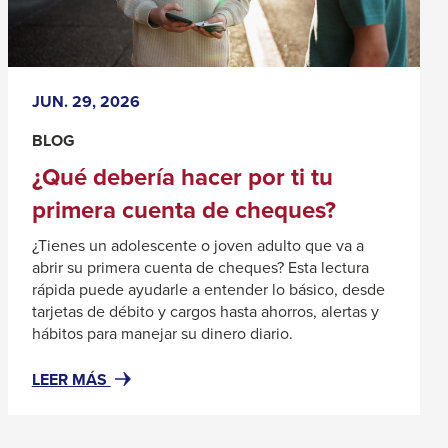
hacer
por
ti
tu
JUN. 29, 2026
primera
cuenta
BLOG
de
¿Qué debería hacer por ti tu
cheques?
primera cuenta de cheques?
¿Tienes un adolescente o joven adulto que va a
abrir su primera cuenta de cheques? Esta lectura
rápida puede ayudarle a entender lo básico, desde
tarjetas de débito y cargos hasta ahorros, alertas y
hábitos para manejar su dinero diario.
#RESOURCENOTFOUND:
LEER MÁS
NEWSWIDGETRESOURCES,
ABOUT#
¿QUÉ