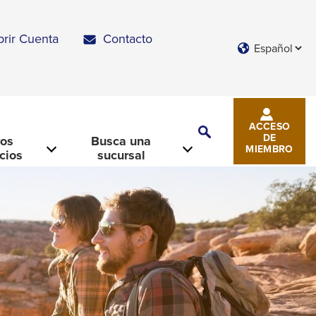
brir Cuenta
Contacto
Languages
ACCESO
Toggle
DE
ros
Busca una
Search
MIEMBRO
icios
sucursal