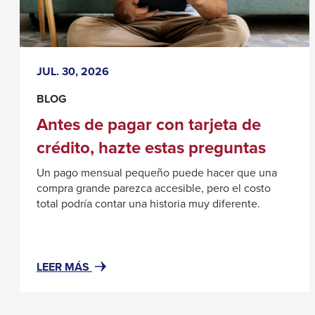
pagar
through
con
sub
tarjeta
tier
de
JUL. 30, 2026
links.
crédito,
hazte
Enter
BLOG
estas
and
Antes de pagar con tarjeta de
preguntas
space
crédito, hazte estas preguntas
open
Un pago mensual pequeño puede hacer que una
menus
compra grande parezca accesible, pero el costo
and
total podría contar una historia muy diferente.
escape
closes
them
#RESOURCENOTFOUND:
LEER MÁS
as
NEWSWIDGETRESOURCES,
well.
ABOUT#
Tab
ANTES