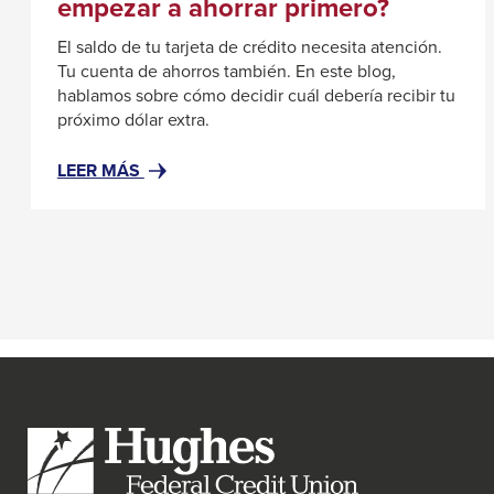
empezar a ahorrar primero?
El saldo de tu tarjeta de crédito necesita atención.
Tu cuenta de ahorros también. En este blog,
hablamos sobre cómo decidir cuál debería recibir tu
próximo dólar extra.
#RESOURCENOTFOUND:
LEER MÁS
NEWSWIDGETRESOURCES,
ABOUT#
¿ES
MEJOR
PAGAR
DEUDAS
O
EMPEZAR
A
AHORRAR
PRIMERO?