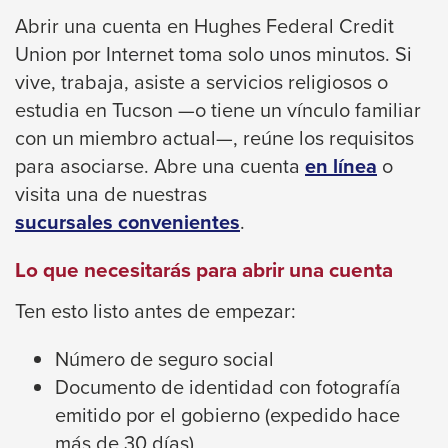
Left
Abrir una cuenta en Hughes Federal Credit
and
Union por Internet toma solo unos minutos. Si
right
vive, trabaja, asiste a servicios religiosos o
arrows
estudia en Tucson —o tiene un vínculo familiar
move
con un miembro actual—, reúne los requisitos
across
This
para asociarse.
Abre una cuenta
en línea
o
top
link
visita una de nuestras
level
will
sucursales convenientes
.
links
trigger
and
Lo que necesitarás para abrir una cuenta
a
expand
popup
/
Ten esto listo antes de empezar:
messag
close
Número de seguro social
menus
Documento de identidad con fotografía
in
emitido por el gobierno (expedido hace
sub
más de 30 días)