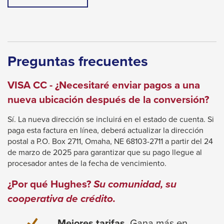
the
LINK
next
WILL
TRIGGER
part
A
of
POPUP
MESSAGE.
the
Preguntas frecuentes
site
rather
VISA CC - ¿Necesitaré enviar pagos a una
than
nueva ubicación después de la conversión?
go
Sí. La nueva dirección se incluirá en el estado de cuenta. Si
through
paga esta factura en línea, deberá actualizar la dirección
menu
postal a P.O. Box 2711, Omaha, NE 68103-2711 a partir del 24
de marzo de 2025 para garantizar que su pago llegue al
items.
procesador antes de la fecha de vencimiento.
¿Por qué Hughes?
Su comunidad, su
cooperativa de crédito.
Mejores tarifas.
Gana más en