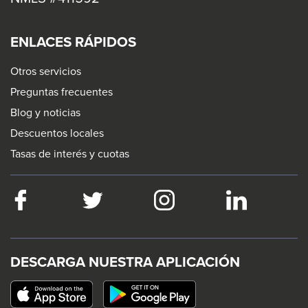
ENLACES RÁPIDOS
Otros servicios
Preguntas frecuentes
Blog y noticias
Descuentos locales
Tasas de interés y cuotas
Facebook
This
Twitter
This
Instagram
This
LinkedIn
This
link
link
link
link
will
will
will
will
trigger
trigger
trigger
trigger
DESCARGA NUESTRA APLICACIÓN
a
a
a
a
This
popup
popup
popup
popup