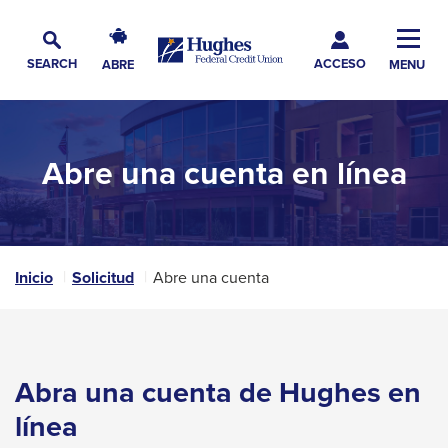
Skip
Skip
Skip
Hughes
to
to
to
Toggl
Federal
Main
ACCESO
Navigation
Main
Footer
SEARCH
ABRE
MENU
Credit
Alternar
Navig
Content
Union
búsqueda
The
site
Abre una cuenta en línea
navigation
utilizes
arrow,
enter,
escape,
Inicio
Solicitud
Abre una cuenta
and
space
bar
Abra una cuenta de Hughes en
key
línea
commands.