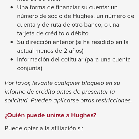
levels.
Una forma de financiar su cuenta: un
Up
número de socio de Hughes, un número de
and
cuenta y de ruta de otro banco, o una
Down
tarjeta de crédito o débito.
arrows
Su dirección anterior (si ha residido en la
will
actual menos de 2 años)
open
Información del cotitular (para una cuenta
main
conjunta)
level
menus
Por favor, levante cualquier bloqueo en su
and
informe de crédito antes de presentar la
toggle
solicitud. Pueden aplicarse otras restricciones.
through
sub
¿Quién puede unirse a Hughes?
tier
Puede optar a la afiliación si:
links.