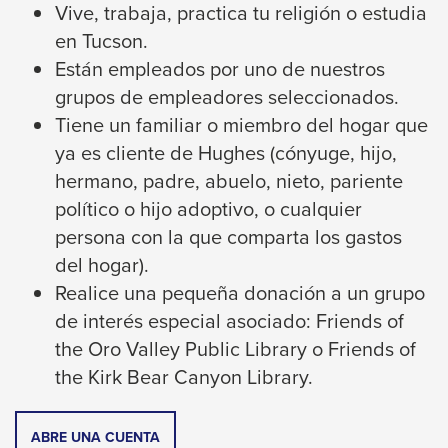
Enter
Vive, trabaja, practica tu religión o estudia
and
en Tucson.
space
Están empleados por uno de nuestros
open
grupos de empleadores seleccionados.
menus
Tiene un familiar o miembro del hogar que
and
ya es cliente de Hughes (cónyuge, hijo,
escape
hermano, padre, abuelo, nieto, pariente
closes
político o hijo adoptivo, o cualquier
them
persona con la que comparta los gastos
as
del hogar).
well.
Realice una pequeña donación a un grupo
Tab
de interés especial asociado: Friends of
will
the Oro Valley Public Library o Friends of
move
the Kirk Bear Canyon Library.
on
to
THIS
ABRE UNA CUENTA