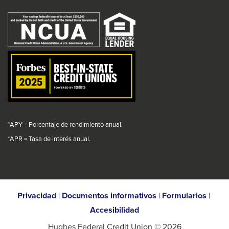
link
message.
message.
message.
message.
will
trigger
a
popup
message.
*APY = Porcentaje de rendimiento anual.
*
APR = Tasa de interés anual.
Privacidad
|
Documentos informativos
|
Formularios
|
Accesibilidad
Hughes Federal Credit Union © 2026