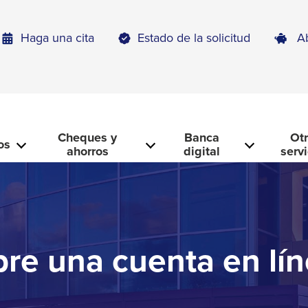
Haga una cita
Estado de la solicitud
A
Cheques y
Banca
Ot
os
ahorros
digital
serv
re una cuenta en lí