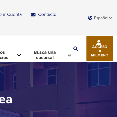
brir Cuenta
Contacto
Languages
ACCESO
Toggle
DE
ros
Busca una
Search
MIEMBRO
icios
sucursal
nea