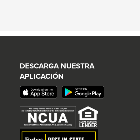
DESCARGA NUESTRA
APLICACIÓN
This
link
will
trigger
a
popup