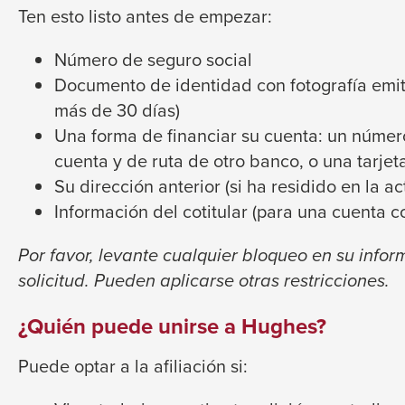
trigger
Ten esto listo antes de empezar:
close
a
menus
popup
Número de seguro social
in
message.
Documento de identidad con fotografía emit
sub
más de 30 días)
levels.
Una forma de financiar su cuenta: un núme
Up
cuenta y de ruta de otro banco, o una tarjet
and
Su dirección anterior (si ha residido en la 
Down
Información del cotitular (para una cuenta c
arrows
will
Por favor, levante cualquier bloqueo en su infor
open
solicitud. Pueden aplicarse otras restricciones.
main
¿Quién puede unirse a Hughes?
level
menus
Puede optar a la afiliación si:
and
toggle