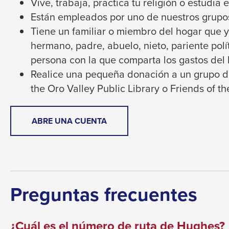
Vive, trabaja, practica tu religión o estudia 
through
Están empleados por uno de nuestros grupo
sub
Tiene un familiar o miembro del hogar que y
tier
hermano, padre, abuelo, nieto, pariente polít
links.
persona con la que comparta los gastos del 
Enter
Realice una pequeña donación a un grupo de
and
the Oro Valley Public Library o Friends of t
space
open
THIS
ABRE UNA CUENTA
menus
LINK
and
WILL
escape
TRIGGER
A
closes
POPUP
them
Preguntas frecuentes
MESSAGE.
as
well.
¿Cuál es el número de ruta de Hughes?
Tab