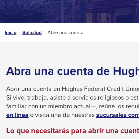
that
space
open
bar
a
sub
key
navigation
Inicio
Solicitud
Abre una cuenta
commands.
can
Left
be
triggered
and
by
right
the
Abra una cuenta de Hugh
arrows
space
move
or
enter
across
Abrir una cuenta en Hughes Federal Credit Union
key.
top
Si vive, trabaja, asiste a servicios religiosos o 
level
familiar con un miembro actual—, reúne los requi
links
This
en línea
o visita una de nuestras
sucursales con
and
link
expand
Lo que necesitarás para abrir una cuen
will
/