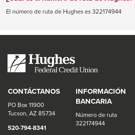
will
El número de ruta de Hughes es 322174944
move
on
to
the
next
part
of
the
site
CONTÁCTANOS
INFORMACIÓN
rather
than
BANCARIA
PO Box 11900
go
Tucson, AZ 85734
Número de ruta
through
322174944
menu
520-794-8341
items.