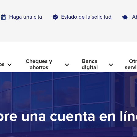
Haga una cita
Estado de la solicitud
A
Cheques y
Banca
Ot
os
ahorros
digital
serv
re una cuenta en lí