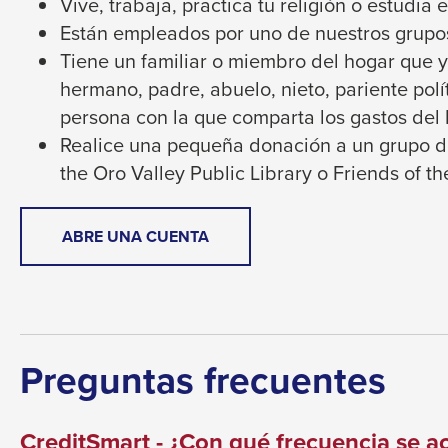
Vive, trabaja, practica tu religión o estudia 
through
Están empleados por uno de nuestros grupo
sub
Tiene un familiar o miembro del hogar que y
tier
hermano, padre, abuelo, nieto, pariente polít
links.
persona con la que comparta los gastos del 
Enter
Realice una pequeña donación a un grupo de
and
the Oro Valley Public Library o Friends of t
space
open
THIS
ABRE UNA CUENTA
menus
LINK
and
WILL
escape
TRIGGER
A
closes
POPUP
them
Preguntas frecuentes
MESSAGE.
as
well.
CreditSmart - ¿Con qué frecuencia se ac
Tab