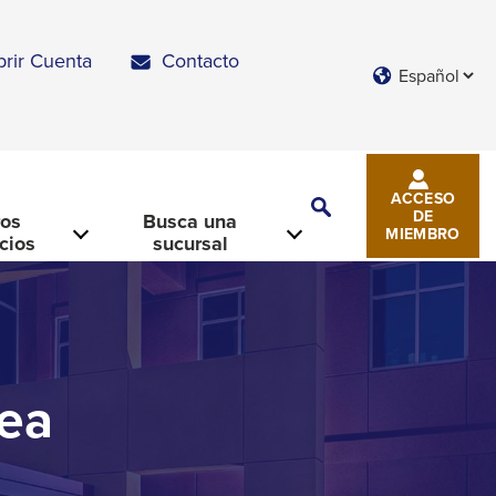
brir Cuenta
Contacto
Languages
ACCESO
Toggle
DE
ros
Busca una
Search
MIEMBRO
icios
sucursal
nea