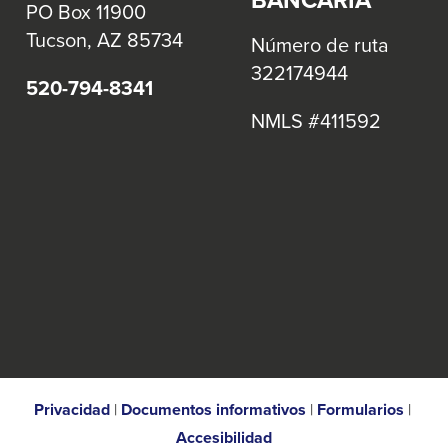
PO Box 11900
Tucson, AZ 85734
Número de ruta
322174944
520-794-8341
NMLS #411592
Privacidad
|
Documentos informativos
|
Formularios
|
Accesibilidad