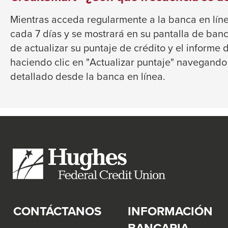
will
Mientras acceda regularmente a la banca en línea
move
cada 7 días y se mostrará en su pantalla de ban
on
de actualizar su puntaje de crédito y el informe
to
haciendo clic en "Actualizar puntaje" navegando
the
detallado desde la banca en línea.
next
part
of
the
site
rather
than
go
through
CONTÁCTANOS
INFORMACIÓN
menu
items.
BANCARIA