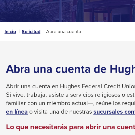
that
space
open
bar
a
sub
key
navigation
Inicio
Solicitud
Abre una cuenta
commands.
can
Left
be
triggered
and
by
right
the
Abra una cuenta de Hugh
arrows
space
move
or
enter
across
Abrir una cuenta en Hughes Federal Credit Union
key.
top
Si vive, trabaja, asiste a servicios religiosos o 
level
familiar con un miembro actual—, reúne los requi
links
This
en línea
o visita una de nuestras
sucursales con
and
link
expand
Lo que necesitarás para abrir una cuen
will
/