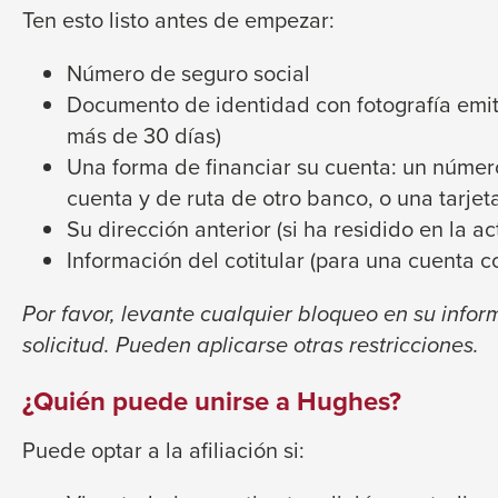
trigger
Ten esto listo antes de empezar:
close
a
menus
popup
Número de seguro social
in
message.
Documento de identidad con fotografía emit
sub
más de 30 días)
levels.
Una forma de financiar su cuenta: un núme
Up
cuenta y de ruta de otro banco, o una tarjet
and
Su dirección anterior (si ha residido en la 
Down
Información del cotitular (para una cuenta c
arrows
will
Por favor, levante cualquier bloqueo en su infor
open
solicitud. Pueden aplicarse otras restricciones.
main
¿Quién puede unirse a Hughes?
level
menus
Puede optar a la afiliación si:
and
toggle