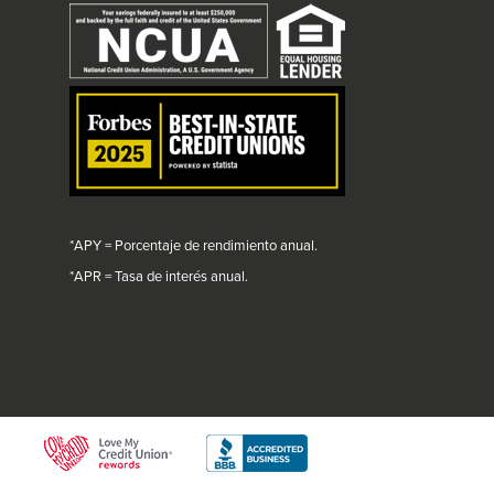
will
trigger
a
popup
message.
*APY = Porcentaje de rendimiento anual.
*
APR = Tasa de interés anual.
This
This
link
link
will