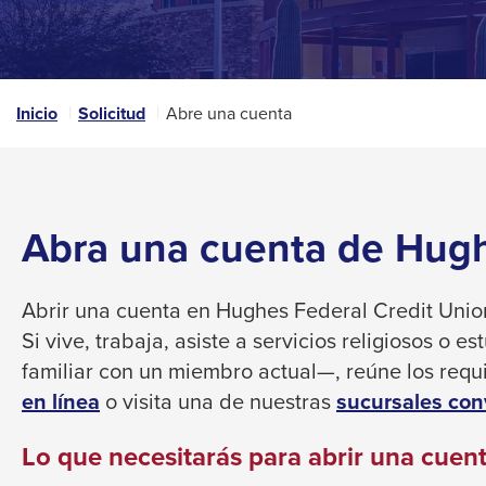
that
space
open
bar
a
sub
key
navigation
Inicio
Solicitud
Abre una cuenta
commands.
can
Left
be
triggered
and
by
right
the
Abra una cuenta de Hugh
arrows
space
move
or
enter
across
Abrir una cuenta en Hughes Federal Credit Union
key.
top
Si vive, trabaja, asiste a servicios religiosos o 
level
familiar con un miembro actual—, reúne los requi
links
This
en línea
o visita una de nuestras
sucursales con
and
link
expand
Lo que necesitarás para abrir una cuen
will
/