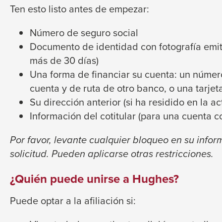
trigger
Ten esto listo antes de empezar:
close
a
menus
popup
Número de seguro social
in
message.
Documento de identidad con fotografía emit
sub
más de 30 días)
levels.
Una forma de financiar su cuenta: un núme
Up
cuenta y de ruta de otro banco, o una tarjet
and
Su dirección anterior (si ha residido en la 
Down
Información del cotitular (para una cuenta c
arrows
will
Por favor, levante cualquier bloqueo en su infor
open
solicitud. Pueden aplicarse otras restricciones.
main
¿Quién puede unirse a Hughes?
level
menus
Puede optar a la afiliación si:
and
toggle