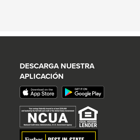
DESCARGA NUESTRA
APLICACIÓN
This
link
will
trigger
a
popup