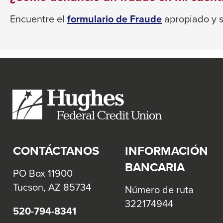
will
Encuentre el
formulario de Fraude
apropiado y si
move
on
to
the
next
part
of
the
site
CONTÁCTANOS
INFORMACIÓN
rather
than
BANCARIA
PO Box 11900
go
Tucson, AZ 85734
Número de ruta
through
322174944
menu
520-794-8341
items.