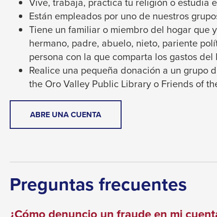
Vive, trabaja, practica tu religión o estudia 
through
Están empleados por uno de nuestros grupo
sub
Tiene un familiar o miembro del hogar que y
tier
hermano, padre, abuelo, nieto, pariente polít
links.
persona con la que comparta los gastos del 
Enter
Realice una pequeña donación a un grupo de
and
the Oro Valley Public Library o Friends of t
space
open
THIS
ABRE UNA CUENTA
menus
LINK
and
WILL
escape
TRIGGER
A
closes
POPUP
them
Preguntas frecuentes
MESSAGE.
as
well.
¿Cómo denuncio un fraude en mi cuent
Tab