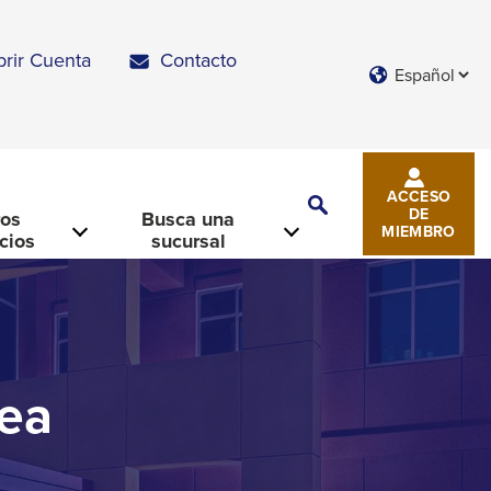
brir Cuenta
Contacto
Languages
ACCESO
Toggle
DE
ros
Busca una
Search
MIEMBRO
icios
sucursal
nea