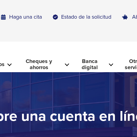
Haga una cita
Estado de la solicitud
A
Cheques y
Banca
Ot
os
ahorros
digital
serv
re una cuenta en lí