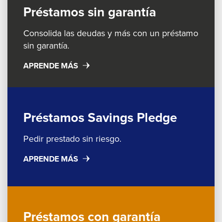
Enter
Préstamos sin garantía
and
space
Consolida las deudas y más con un préstamo
open
sin garantía.
menus
APRENDE MÁS
and
escape
closes
them
Préstamos Savings Pledge
as
well.
Pedir prestado sin riesgo.
Tab
APRENDE MÁS
will
move
on
to
Préstamos con garantía