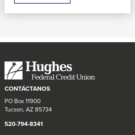
This
link
will
trigger
a
popup
message.
CONTÁCTANOS
PO Box 11900
Tucson, AZ 85734
520-794-8341