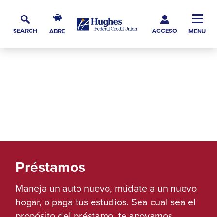
Skip
Skip
Skip
Hughes
to
to
to
Toggl
Federal
Main
ACCESO
Navigation
Main
Footer
SEARCH
ABRE
MENU
Credit
Alternar
Navig
Content
Union
búsqueda
The
site
navigation
utilizes
arrow,
enter,
escape,
and
space
Préstamos
bar
Maneja un auto nuevo, múdate a un nuevo
key
hogar, o paga tus estudios. Sea cual sea el
commands.
propósito del préstamo, te apoyamos.