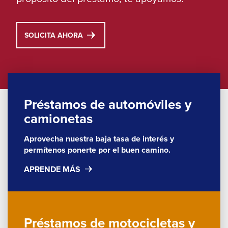
Left
and
right
THIS
SOLICITA AHORA
arrows
LINK
move
WILL
TRIGGER
across
A
top
POPUP
MESSAGE.
level
Préstamos de automóviles y
links
camionetas
and
Aprovecha nuestra baja tasa de interés y
expand
permítenos ponerte por el buen camino.
/
APRENDE MÁS
close
menus
in
sub
Préstamos de motocicletas y