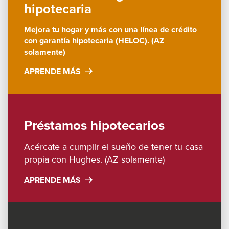
the
hipotecaria
next
part
Mejora tu hogar y más con una línea de crédito
con garantía hipotecaria (HELOC). (AZ
of
solamente)
the
site
APRENDE MÁS
rather
than
go
Préstamos hipotecarios
through
menu
Acércate a cumplir el sueño de tener tu casa
items.
propia con Hughes. (AZ solamente)
APRENDE MÁS