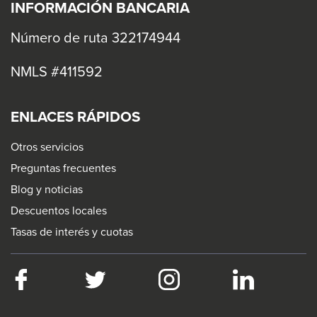
INFORMACIÓN BANCARIA
Número de ruta 322174944
NMLS #411592
ENLACES RÁPIDOS
Otros servicios
Preguntas frecuentes
Blog y noticias
Descuentos locales
Tasas de interés y cuotas
Facebook
This
Twitter
This
Instagram
This
LinkedIn
This
link
link
link
link
will
will
will
will