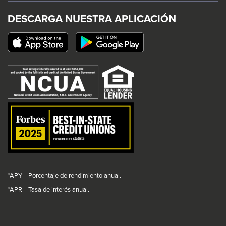
trigger
trigger
trigger
trigger
DESCARGA NUESTRA APLICACIÓN
a
a
a
a
This
popup
popup
popup
popup
link
message.
message.
message.
message.
will
trigger
a
popup
message.
*APY = Porcentaje de rendimiento anual.
*
APR = Tasa de interés anual.