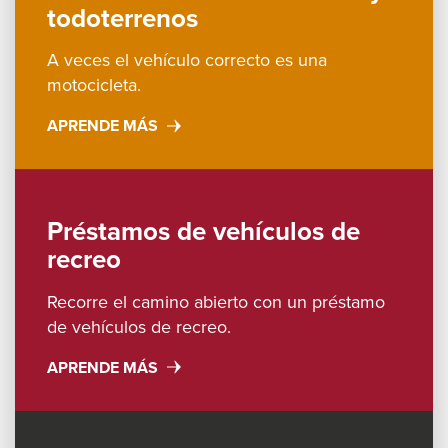
levels.
todoterrenos
Up
and
A veces el vehículo correcto es una
Down
motocicleta.
arrows
APRENDE MÁS
will
open
main
level
Préstamos de vehículos de
menus
recreo
and
Recorre el camino abierto con un préstamo
toggle
de vehículos de recreo.
through
sub
APRENDE MÁS
tier
links.