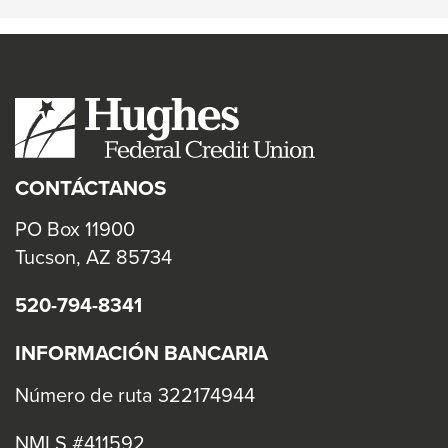
levels.
a
Up
popup
message.
and
Down
arrows
will
open
CONTÁCTANOS
main
level
PO Box 11900
menus
Tucson, AZ 85734
and
520-794-8341
toggle
through
INFORMACIÓN BANCARIA
sub
tier
Número de ruta 322174944
links.
NMLS #411592