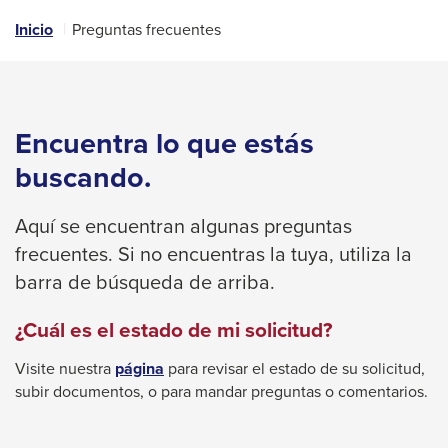
Left
and
Inicio
Preguntas frecuentes
right
arrows
move
Encuentra lo que estás
across
top
buscando.
level
links
Aquí se encuentran algunas preguntas
and
frecuentes. Si no encuentras la tuya, utiliza la
expand
barra de búsqueda de arriba.
/
¿Cuál es el estado de mi solicitud?
close
menus
This
Visite nuestra
página
para revisar el estado de su solicitud,
in
link
subir documentos, o para mandar preguntas o comentarios.
will
sub
trigger