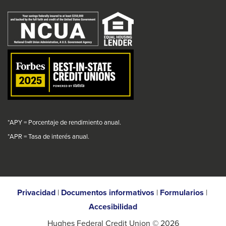
the
message.
message.
message.
message.
will
next
trigger
part
a
of
popup
the
message.
site
rather
than
go
*APY = Porcentaje de rendimiento anual.
through
*
APR = Tasa de interés anual.
menu
items.
Privacidad
|
Documentos informativos
|
Formularios
|
Accesibilidad
Hughes Federal Credit Union © 2026