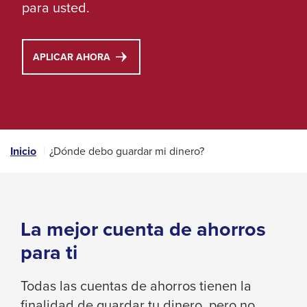
Left
para usted.
and
right
arrows
THIS
APLICAR AHORA
LINK
move
WILL
across
TRIGGER
A
top
POPUP
level
MESSAGE.
Inicio
¿Dónde debo guardar mi dinero?
links
and
expand
/
La mejor cuenta de ahorros
close
para ti
menus
in
Todas las cuentas de ahorros tienen la
sub
finalidad de guardar tu dinero, pero no