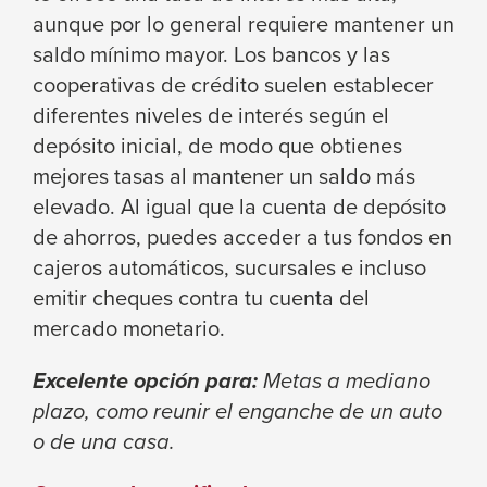
the
aunque por lo general requiere mantener un
next
saldo mínimo mayor. Los bancos y las
part
cooperativas de crédito suelen establecer
of
diferentes niveles de interés según el
the
depósito inicial, de modo que obtienes
site
mejores tasas al mantener un saldo más
rather
elevado. Al igual que la cuenta de depósito
than
de ahorros, puedes acceder a tus fondos en
go
cajeros automáticos, sucursales e incluso
through
emitir cheques contra tu cuenta del
menu
mercado monetario.
items.
Excelente opción para:
Metas a mediano
plazo, como reunir el enganche de un auto
o de una casa.