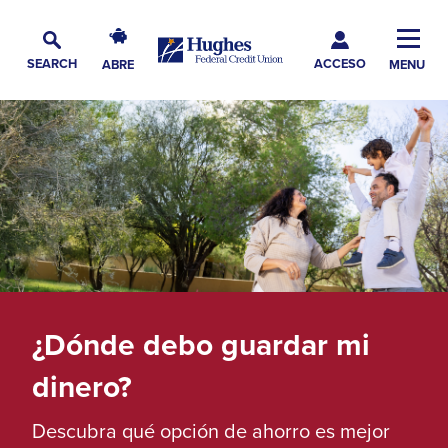
Skip
Skip
Skip
Hughes
to
to
to
Toggl
Federal
Main
ACCESO
Navigation
Main
Footer
SEARCH
ABRE
MENU
Credit
Alternar
Navig
Content
Union
búsqueda
The
site
navigation
utilizes
arrow,
enter,
escape,
and
space
¿Dónde debo guardar mi
bar
dinero?
key
commands.
Descubra qué opción de ahorro es mejor