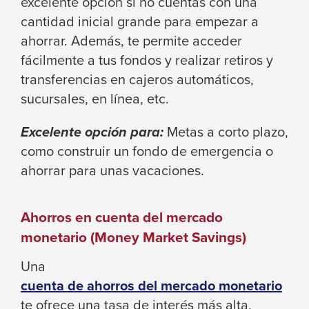
Enter
excelente opción si no cuentas con una
and
cantidad inicial grande para empezar a
space
ahorrar. Además, te permite acceder
open
fácilmente a tus fondos y realizar retiros y
menus
transferencias en cajeros automáticos,
and
sucursales, en línea, etc.
escape
Excelente opción para:
Metas a corto plazo,
closes
como construir un fondo de emergencia o
them
ahorrar para unas vacaciones.
as
well.
Tab
Ahorros en cuenta del mercado
will
monetario (Money Market Savings)
move
Una
on
cuenta de ahorros del mercado monetario
to
te ofrece una tasa de interés más alta,