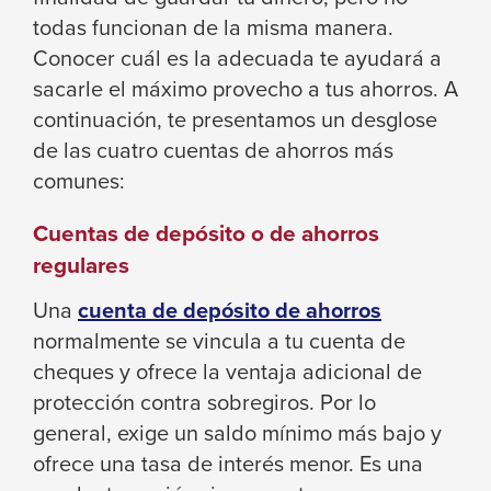
levels.
todas funcionan de la misma manera.
Up
Conocer cuál es la adecuada te ayudará a
and
sacarle el máximo provecho a tus ahorros. A
Down
continuación, te presentamos un desglose
arrows
de las cuatro cuentas de ahorros más
will
comunes:
open
main
Cuentas de depósito o de ahorros
level
regulares
menus
and
Una
cuenta de depósito de ahorros
toggle
normalmente se vincula a tu cuenta de
through
cheques y ofrece la ventaja adicional de
sub
protección contra sobregiros. Por lo
tier
general, exige un saldo mínimo más bajo y
links.
ofrece una tasa de interés menor. Es una