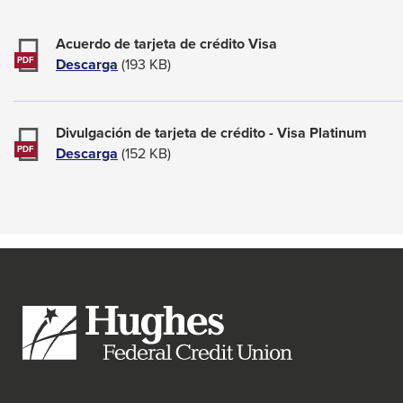
that
space
open
Acuerdo de tarjeta de crédito Visa
bar
a
Descarga
(193 KB)
PDF
sub
key
navigation
commands.
can
Left
be
Divulgación de tarjeta de crédito - Visa Platinum
triggered
and
Descarga
(152 KB)
PDF
by
right
the
arrows
space
move
or
enter
across
key.
top
level
links
and
expand
/