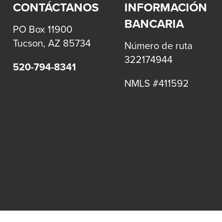
CONTÁCTANOS
INFORMACIÓN
close
BANCARIA
menus
PO Box 11900
in
Tucson, AZ 85734
Número de ruta
sub
322174944
520-794-8341
levels.
Up
NMLS #411592
and
Down
arrows
will
open
main
level
menus
and
toggle