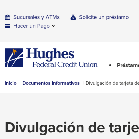
Skip
Skip
Skip
to
to
to
Sucursales y ATMs
Solicite un préstamo
Navigation
Main
Footer
Hacer un Pago
Content
The
Hughes
upcoming
Federal
main
Credit
Préstam
navigation
Union
can
The
be
Inicio
Documentos informativos
Divulgación de tarjeta de
site
gotten
through
navigation
utilizing
utilizes
the
arrow,
tab
Divulgación de tarje
enter,
key.
Any
escape,
buttons
and