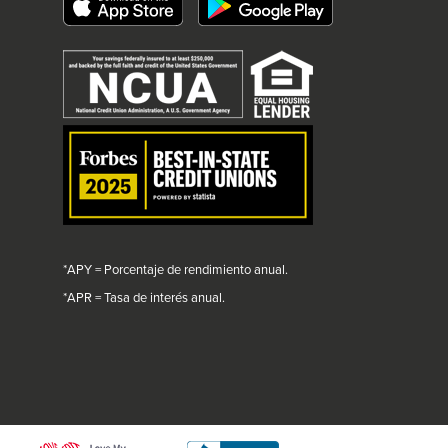
link
will
trigger
a
popup
message.
*APY = Porcentaje de rendimiento anual.
*
APR = Tasa de interés anual.