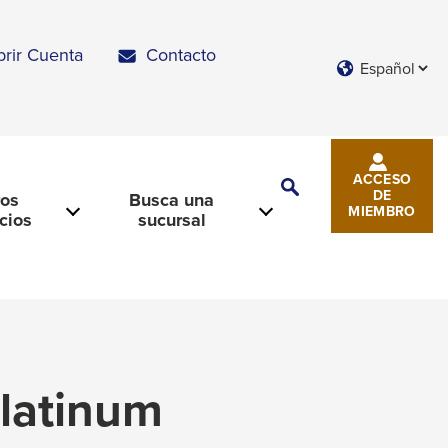
brir Cuenta
Contacto
Languages
ACCESO
Toggle
DE
ros
Busca una
Search
MIEMBRO
icios
sucursal
Platinum