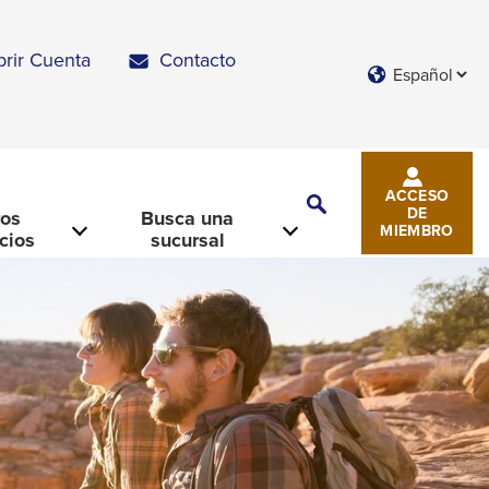
brir Cuenta
Contacto
Languages
ACCESO
Toggle
DE
ros
Busca una
Search
MIEMBRO
icios
sucursal