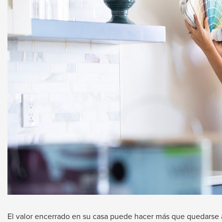
through
sub
tier
links.
Enter
and
space
open
menus
and
escape
closes
them
as
well.
El valor encerrado en su casa puede hacer más que quedarse a
Tab