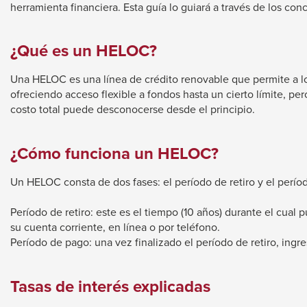
herramienta financiera. Esta guía lo guiará a través de los c
will
move
¿Qué es un HELOC?
on
to
Una HELOC es una línea de crédito renovable que permite a los 
the
ofreciendo acceso flexible a fondos hasta un cierto límite, pe
costo total puede desconocerse desde el principio.
next
part
¿Cómo funciona un HELOC?
of
the
Un HELOC consta de dos fases: el período de retiro y el perí
site
rather
Período de retiro: este es el tiempo (10 años) durante el cua
than
su cuenta corriente, en línea o por teléfono.
Período de pago: una vez finalizado el período de retiro, ingr
go
through
Tasas de interés explicadas
menu
items.