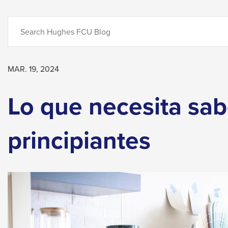
close
Search
menus
in
sub
levels.
MAR. 19, 2024
Up
Lo que necesita sab
and
Down
arrows
principiantes
will
open
main
level
menus
and
toggle