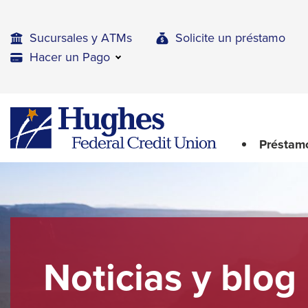
Skip
Skip
Skip
to
to
to
Sucursales y ATMs
Solicite un préstamo
Navigation
Main
Footer
Hacer un Pago
Content
The
Hughes
upcoming
Federal
main
Credit
Préstam
navigation
Union
can
The
be
site
gotten
through
navigation
utilizing
utilizes
the
arrow,
tab
Noticias y blog
enter,
key.
Any
escape,
buttons
and