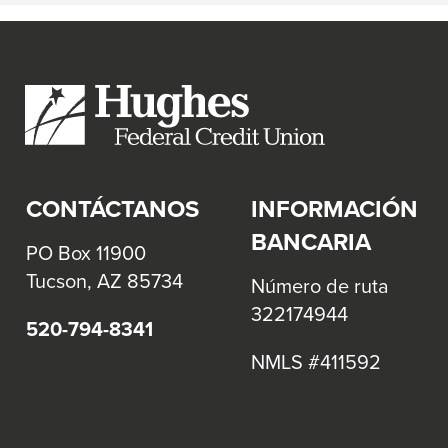
CONTÁCTANOS
INFORMACIÓN
BANCARIA
PO Box 11900
Tucson, AZ 85734
Número de ruta
322174944
520-794-8341
NMLS #411592