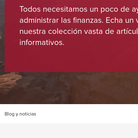
that
Todos necesitamos un poco de a
space
open
bar
a
administrar las finanzas. Echa un 
sub
key
nuestra colección vasta de artícu
navigation
commands.
can
informativos.
Left
be
triggered
and
by
right
the
arrows
space
move
or
enter
across
key.
top
level
links
Blog y noticias
and
expand
/