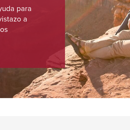
yuda para
vistazo a
los