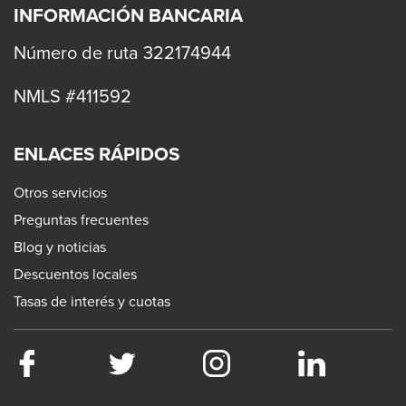
INFORMACIÓN BANCARIA
Número de ruta 322174944
NMLS #411592
ENLACES RÁPIDOS
Otros servicios
Preguntas frecuentes
Blog y noticias
Descuentos locales
Tasas de interés y cuotas
Facebook
This
Twitter
This
Instagram
This
LinkedIn
This
link
link
link
link