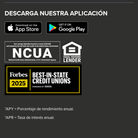
will
will
will
will
trigger
trigger
trigger
trigger
DESCARGA NUESTRA APLICACIÓN
a
a
a
a
This
popup
popup
popup
popup
link
message.
message.
message.
message.
will
trigger
a
popup
message.
*APY = Porcentaje de rendimiento anual.
*
APR = Tasa de interés anual.