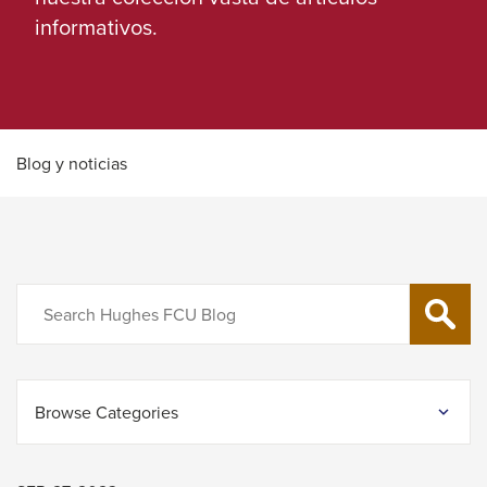
Left
informativos.
and
right
arrows
move
across
Blog y noticias
top
level
links
and
Search
expand
SEARCH
/
close
menus
Browse Categories
in
sub