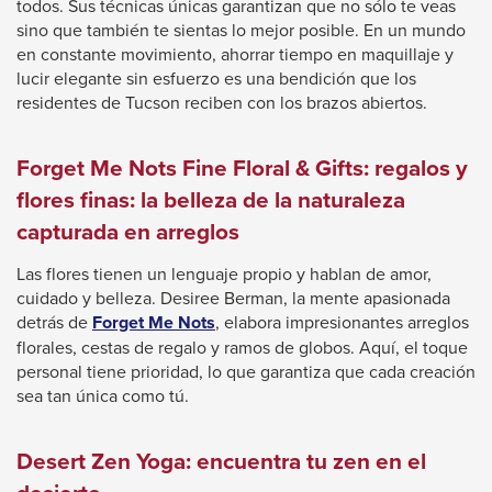
will
todos. Sus técnicas únicas garantizan que no sólo te veas
trigger
sino que también te sientas lo mejor posible. En un mundo
a
en constante movimiento, ahorrar tiempo en maquillaje y
popup
lucir elegante sin esfuerzo es una bendición que los
message.
residentes de Tucson reciben con los brazos abiertos.
Forget Me Nots Fine Floral & Gifts: regalos y
flores finas: la belleza de la naturaleza
capturada en arreglos
Las flores tienen un lenguaje propio y hablan de amor,
cuidado y belleza. Desiree Berman, la mente apasionada
This
detrás de
Forget Me Nots
, elabora impresionantes arreglos
link
florales, cestas de regalo y ramos de globos. Aquí, el toque
will
personal tiene prioridad, lo que garantiza que cada creación
trigger
sea tan única como tú.
a
popup
Desert Zen Yoga: encuentra tu zen en el
message.