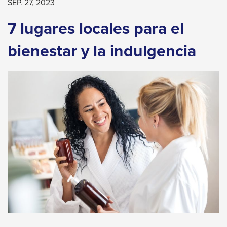
levels.
SEP. 27, 2023
Up
7 lugares locales para el
and
Down
bienestar y la indulgencia
arrows
will
open
main
level
menus
and
toggle
through
sub
tier
links.