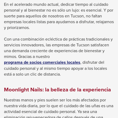
Enter
En el acelerado mundo actual, dedicar tiempo al cuidado
and
personal y al bienestar no es sólo un lujo: es esencial. Y por
space
suerte para aquellos de nosotros en Tucson, no faltan
open
empresas locales listas para ayudarnos a disfrutar, relajarnos
y priorizarnos.
menus
and
Con una combinación ecléctica de prácticas tradicionales y
escape
servicios innovadores, las empresas de Tucson satisfacen
una demanda creciente de experiencias de bienestar y
closes
mimos. Gracias a nuestro
them
programa de socios comerciales locales
, disfrutar del
as
cuidado personal y al mismo tiempo apoyar a los locales
well.
está a solo un clic de distancia.
Tab
will
Moonlight Nails: la belleza de la experiencia
move
Nuestras manos y pies suelen ser los más afectados por
on
nuestra vida diaria, por lo que el cuidado de las uñas es una
to
actividad esencial de cuidado personal. Ya sea una
eliminación rejuvenecedora de callos después de una