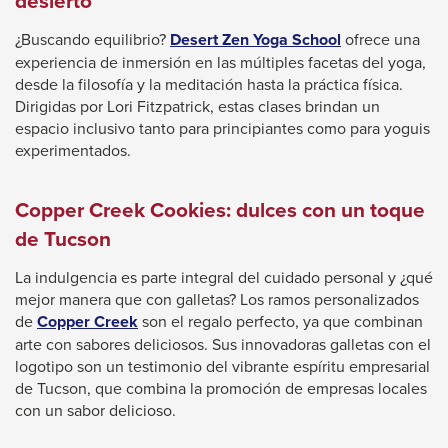
desierto
This
¿Buscando equilibrio?
Desert Zen Yoga School
ofrece una
link
experiencia de inmersión en las múltiples facetas del yoga,
will
desde la filosofía y la meditación hasta la práctica física.
trigger
Dirigidas por Lori Fitzpatrick, estas clases brindan un
a
espacio inclusivo tanto para principiantes como para yoguis
popup
experimentados.
message.
Copper Creek Cookies: dulces con un toque
de Tucson
La indulgencia es parte integral del cuidado personal y ¿qué
mejor manera que con galletas? Los ramos personalizados
This
de
Copper Creek
son el regalo perfecto, ya que combinan
link
arte con sabores deliciosos. Sus innovadoras galletas con el
will
logotipo son un testimonio del vibrante espíritu empresarial
trigger
de Tucson, que combina la promoción de empresas locales
a
con un sabor delicioso.
popup