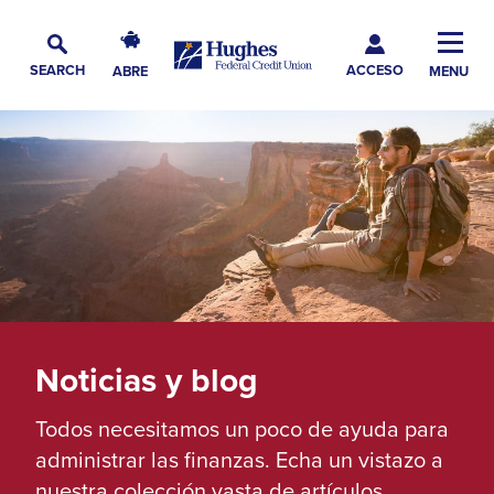
Skip
Skip
Skip
Hughes
to
to
to
Toggl
Federal
Main
ACCESO
Navigation
Main
Footer
SEARCH
ABRE
MENU
Credit
Alternar
Navig
Content
Union
búsqueda
The
site
navigation
utilizes
arrow,
enter,
escape,
and
space
Noticias y blog
bar
Todos necesitamos un poco de ayuda para
key
administrar las finanzas. Echa un vistazo a
commands.
nuestra colección vasta de artículos