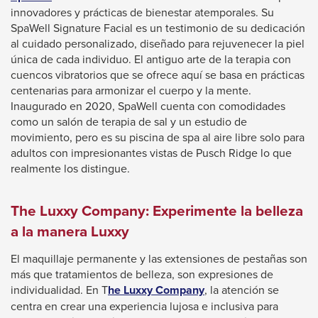
link
innovadores y prácticas de bienestar atemporales. Su
will
SpaWell Signature Facial es un testimonio de su dedicación
trigger
al cuidado personalizado, diseñado para rejuvenecer la piel
a
única de cada individuo. El antiguo arte de la terapia con
popup
cuencos vibratorios que se ofrece aquí se basa en prácticas
message.
centenarias para armonizar el cuerpo y la mente.
Inaugurado en 2020, SpaWell cuenta con comodidades
como un salón de terapia de sal y un estudio de
movimiento, pero es su piscina de spa al aire libre solo para
adultos con impresionantes vistas de Pusch Ridge lo que
realmente los distingue.
The Luxxy Company: Experimente la belleza
a la manera Luxxy
El maquillaje permanente y las extensiones de pestañas son
más que tratamientos de belleza, son expresiones de
This
individualidad. En T
he Luxxy Company
, la atención se
link
centra en crear una experiencia lujosa e inclusiva para