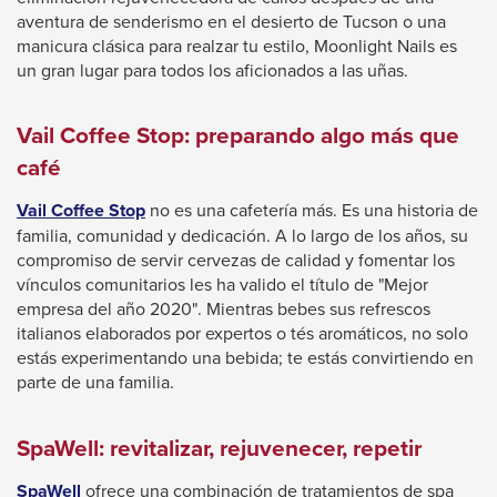
the
aventura de senderismo en el desierto de Tucson o una
next
manicura clásica para realzar tu estilo, Moonlight Nails es
part
un gran lugar para todos los aficionados a las uñas.
of
the
Vail Coffee Stop: preparando algo más que
site
café
rather
This
Vail Coffee Stop
no es una cafetería más. Es una historia de
than
link
familia, comunidad y dedicación. A lo largo de los años, su
go
will
compromiso de servir cervezas de calidad y fomentar los
through
trigger
vínculos comunitarios les ha valido el título de "Mejor
a
menu
empresa del año 2020". Mientras bebes sus refrescos
popup
italianos elaborados por expertos o tés aromáticos, no solo
items.
message.
estás experimentando una bebida; te estás convirtiendo en
parte de una familia.
SpaWell: revitalizar, rejuvenecer, repetir
This
SpaWell
ofrece una combinación de tratamientos de spa