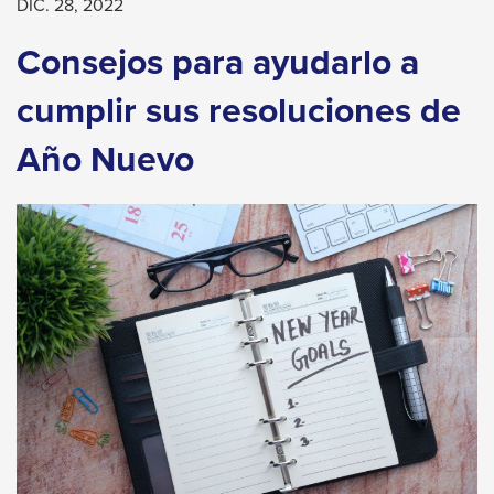
levels.
DIC. 28, 2022
Up
Consejos para ayudarlo a
and
Down
cumplir sus resoluciones de
arrows
Año Nuevo
will
open
main
level
menus
and
toggle
through
sub
tier
links.