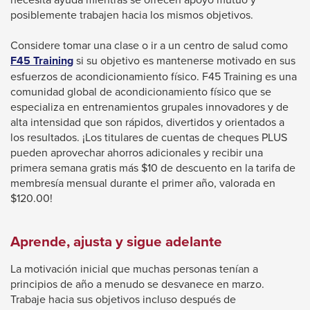
posiblemente trabajen hacia los mismos objetivos.
Considere tomar una clase o ir a un centro de salud como
This
F45 Training
si su objetivo es mantenerse motivado en sus
link
esfuerzos de acondicionamiento físico. F45 Training es una
will
comunidad global de acondicionamiento físico que se
trigger
especializa en entrenamientos grupales innovadores y de
a
alta intensidad que son rápidos, divertidos y orientados a
popup
los resultados. ¡Los titulares de cuentas de cheques PLUS
message.
pueden aprovechar ahorros adicionales y recibir una
primera semana gratis más $10 de descuento en la tarifa de
membresía mensual durante el primer año, valorada en
$120.00!
Aprende, ajusta y sigue adelante
La motivación inicial que muchas personas tenían a
principios de año a menudo se desvanece en marzo.
Trabaje hacia sus objetivos incluso después de