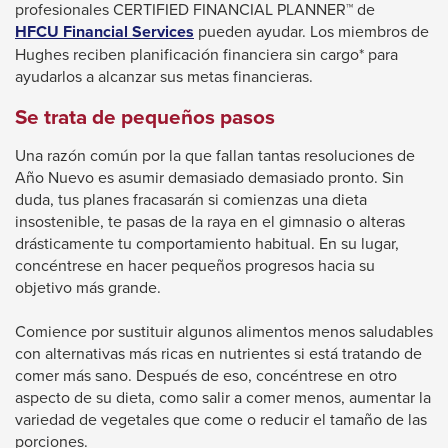
profesionales CERTIFIED FINANCIAL PLANNER™️ de
This
HFCU Financial Services
pueden ayudar. Los miembros de
link
Hughes reciben planificación financiera sin cargo* para
will
ayudarlos a alcanzar sus metas financieras.
trigger
Se trata de pequeños pasos
a
popup
Una razón común por la que fallan tantas resoluciones de
message.
Año Nuevo es asumir demasiado demasiado pronto. Sin
duda, tus planes fracasarán si comienzas una dieta
insostenible, te pasas de la raya en el gimnasio o alteras
drásticamente tu comportamiento habitual. En su lugar,
concéntrese en hacer pequeños progresos hacia su
objetivo más grande.
Comience por sustituir algunos alimentos menos saludables
con alternativas más ricas en nutrientes si está tratando de
comer más sano. Después de eso, concéntrese en otro
aspecto de su dieta, como salir a comer menos, aumentar la
variedad de vegetales que come o reducir el tamaño de las
porciones.