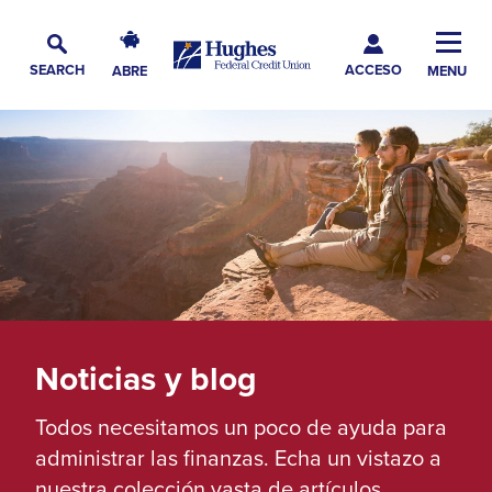
Skip
Skip
Skip
Hughes
to
to
to
Toggl
Federal
Main
ACCESO
Navigation
Main
Footer
SEARCH
ABRE
MENU
Credit
Alternar
Navig
Content
Union
búsqueda
The
site
navigation
utilizes
arrow,
enter,
escape,
and
space
Noticias y blog
bar
Todos necesitamos un poco de ayuda para
key
administrar las finanzas. Echa un vistazo a
commands.
nuestra colección vasta de artículos