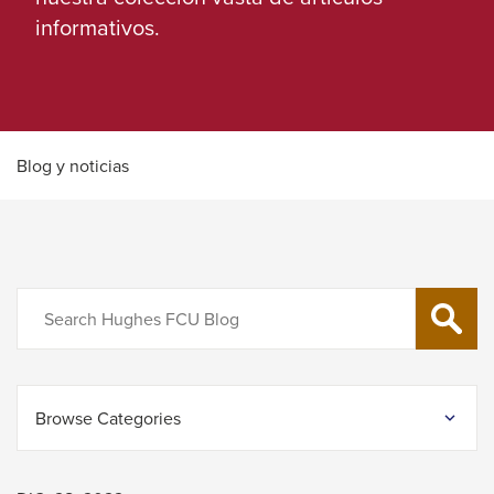
Left
informativos.
and
right
arrows
move
across
Blog y noticias
top
level
links
and
Search
expand
SEARCH
/
close
menus
Browse Categories
in
sub