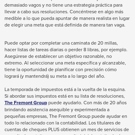
the
demasiado vagos y no tiene una estrategia práctica para
next
llevar a cabo sus resoluciones. Concéntrese en algo más
part
medible a lo que pueda apuntar de manera realista en lugar
of
de elegir una meta que está definida de manera tan vaga.
the
site
Puede optar por completar una caminata de 20 millas,
hacer listas de tareas diarias o perder 8 libras, por ejemplo.
rather
Asegúrese de establecer un objetivo razonable, no
than
extremo. Al seleccionar una meta específica y alcanzable,
go
tiene la oportunidad de planificar con precisión cómo
through
logrará (y mantendrá) su meta a lo largo del año.
menu
La temporada de impuestos está a la vuelta de la esquina.
items.
Si abordar sus impuestos está en su lista de resoluciones,
This
The Fremont Group
puede ayudarlo. Con más de 20 años
link
brindando asistencia asequible y experimentada a
will
pequeñas empresas, The Fremont Group puede ayudar en
trigger
todo lo relacionado con la contabilidad. Los titulares de
a
cuentas de cheques PLUS obtienen un mes de servicios de