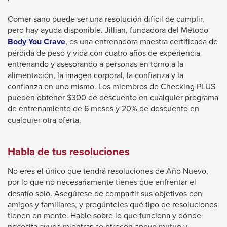
Comer sano puede ser una resolución difícil de cumplir,
pero hay ayuda disponible. Jillian, fundadora del Método
This
Body You Crave
, es una entrenadora maestra certificada de
link
pérdida de peso y vida con cuatro años de experiencia
will
entrenando y asesorando a personas en torno a la
trigger
alimentación, la imagen corporal, la confianza y la
a
confianza en uno mismo. Los miembros de Checking PLUS
popup
pueden obtener $300 de descuento en cualquier programa
message.
de entrenamiento de 6 meses y 20% de descuento en
cualquier otra oferta.
Habla de tus resoluciones
No eres el único que tendrá resoluciones de Año Nuevo,
por lo que no necesariamente tienes que enfrentar el
desafío solo. Asegúrese de compartir sus objetivos con
amigos y familiares, y pregúnteles qué tipo de resoluciones
tienen en mente. Hable sobre lo que funciona y dónde
necesita ayuda mientras se ofrecen apoyo mutuo y