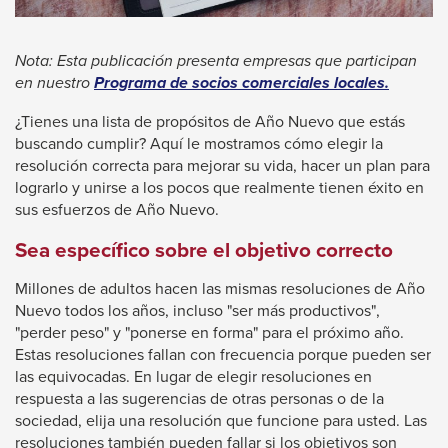
Enter
and
space
Nota: Esta publicación presenta empresas que participan
open
en nuestro
Programa de socios comerciales locales.
menus
¿Tienes una lista de propósitos de Año Nuevo que estás
and
buscando cumplir? Aquí le mostramos cómo elegir la
resolución correcta para mejorar su vida, hacer un plan para
escape
lograrlo y unirse a los pocos que realmente tienen éxito en
closes
sus esfuerzos de Año Nuevo.
them
Sea específico sobre el objetivo correcto
as
well.
Millones de adultos hacen las mismas resoluciones de Año
Tab
Nuevo todos los años, incluso "ser más productivos",
"perder peso" y "ponerse en forma" para el próximo año.
will
Estas resoluciones fallan con frecuencia porque pueden ser
move
las equivocadas. En lugar de elegir resoluciones en
on
respuesta a las sugerencias de otras personas o de la
to
sociedad, elija una resolución que funcione para usted. Las
resoluciones también pueden fallar si los objetivos son