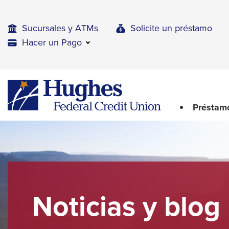
Skip
Skip
Skip
to
to
to
Sucursales y ATMs
Solicite un préstamo
Navigation
Main
Footer
Hacer un Pago
Content
The
Hughes
upcoming
Federal
main
Credit
Préstam
navigation
Union
can
The
be
site
gotten
through
navigation
utilizing
utilizes
the
arrow,
tab
Noticias y blog
enter,
key.
Any
escape,
buttons
and