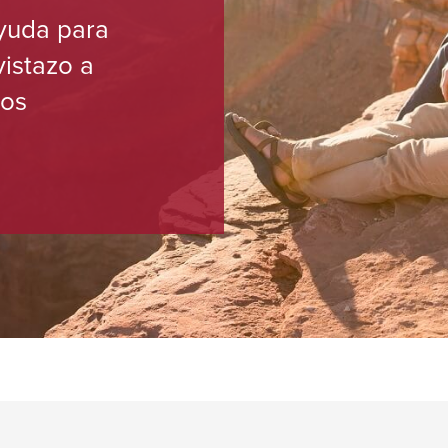
yuda para
vistazo a
los