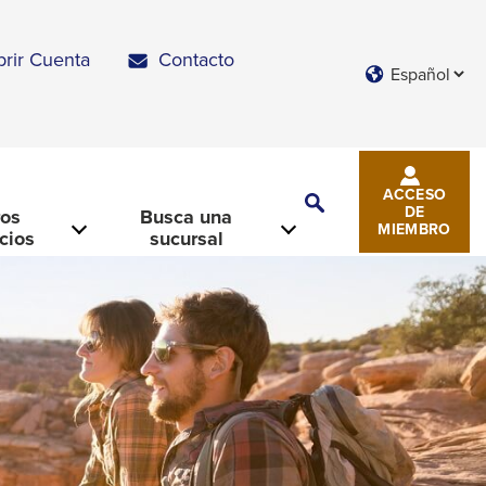
brir Cuenta
Contacto
Languages
ACCESO
Toggle
DE
ros
Busca una
Search
MIEMBRO
icios
sucursal