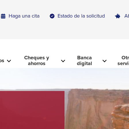
Haga una cita
Estado de la solicitud
A
Cheques y
Banca
Ot
os
ahorros
digital
serv